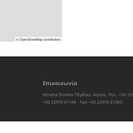
© OpenStreetMap contributors
Επικοινωνία
Venetia Studios Πέρδικα, Αίγινα. Τηλ.: +30 2
+30 22970 61168 - Fax: +30 22970 61083.